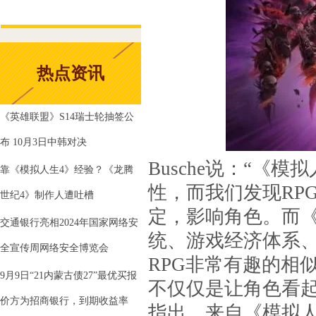
热点资讯
《英雄联盟》S14瑞士轮抽签公
布 10月3日中韩对决
Busche说：“
靠《模拟人生4》经验？《龙腾
性，而我们发现RP
世纪4》制作人遭吐槽
定，影响角色。而
交通银行亮相2024年国家网络安
统、游戏经济体系、
全宣传周网络安全博览会
RPG非常有趣的相
9月9日“21内蒙古债27”最优买报
不仅仅是让角色看
价方为招商银行，到期收益率
指出，来自《模拟人